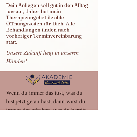
Dein Anliegen soll gut in den Alltag
passen, daher hat mein
Therapieangebot flexible
Öffnungszeiten für Dich. Alle
Behandlungen finden nach
vorheriger Terminvereinbarung
statt.
Unsere Zukunft liegt in unseren
Händen!
Wenn du immer das tust, was du
bist jetzt getan hast, dann wirst du
immer das erhalten, was du bereits
erhalten hast.
Alte Arlbergstr. 42 / St. Anton
info@a-